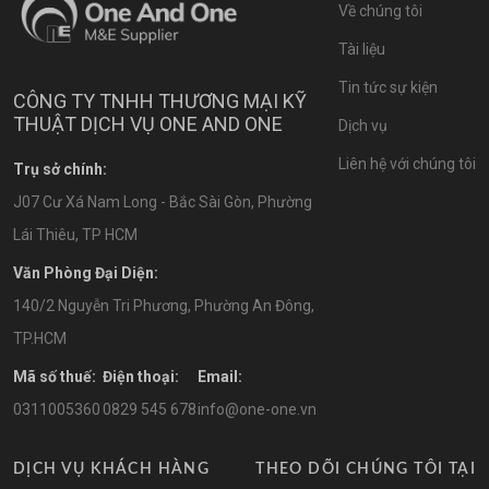
Về chúng tôi
Tài liệu
Tin tức sự kiện
CÔNG TY TNHH THƯƠNG MẠI KỸ
THUẬT DỊCH VỤ ONE AND ONE
Dịch vụ
Liên hệ với chúng tôi
Trụ sở chính:
J07 Cư Xá Nam Long - Bắc Sài Gòn, Phường
Lái Thiêu, TP HCM
Văn Phòng Đại Diện:
140/2 Nguyễn Tri Phương, Phường An Đông,
TP.HCM
Mã số thuế:
Điện thoại:
Email:
0311005360
0829 545 678
info@one-one.vn
DỊCH VỤ KHÁCH HÀNG
THEO DÕI CHÚNG TÔI TẠI